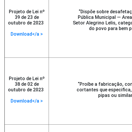
Projeto de Lei nº
“Dispõe sobre desafetaç
39 de 23 de
Pública Municipal — Area
outubro de 2023
-
Setor Alegrino Lelis, cat
</span >
do povo para bem pú
Download</a >
Projeto de Lei nº
38 de 02 de
“Proíbe a fabricação, co
outubro de 2023
-
cortantes que especifica
</span >
pipas ou simila
Download</a >