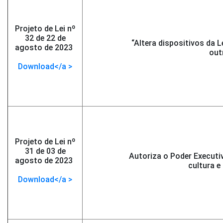
Projeto de Lei nº
32 de 22 de
“Altera dispositivos da L
agosto de 2023
-
out
</span >
Download</a >
Projeto de Lei nº
31 de 03 de
Autoriza o Poder Executivo
agosto de 2023
-
cultura e
</span >
Download</a >