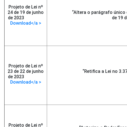
Projeto de Lei nº
24 de 19 de junho
“Altera o parágrafo único
de 2023
-</span >
de 19 
Download</a >
Projeto de Lei nº
23 de 22 de junho
“Retifica a Lei no 3.3
de 2023
-</span >
Download</a >
Projeto de Lei nº