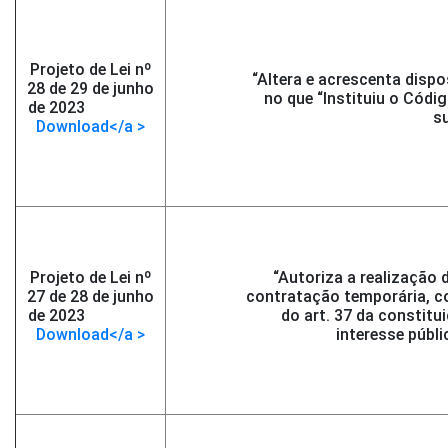
Projeto de Lei nº
“Altera e acrescenta disp
28 de 29 de junho
no que “Instituiu o Códi
de 2023
-</span >
su
Download</a >
Projeto de Lei nº
“Autoriza a realização 
27 de 28 de junho
contratação temporária, c
de 2023
-</span >
do art. 37 da constitu
Download</a >
interesse públi