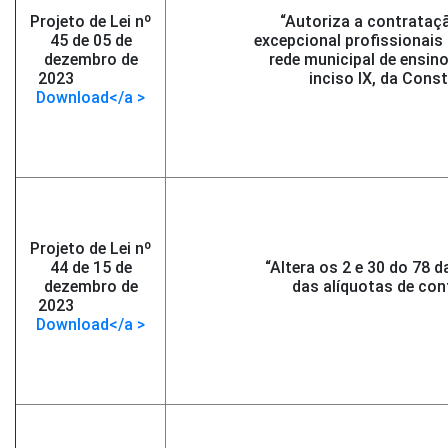
Projeto de Lei nº
“Autoriza a contrataçã
45 de 05 de
excepcional profissionai
dezembro de
rede municipal de ensin
2023
-</span >
inciso IX, da Const
Download</a >
Projeto de Lei nº
44 de 15 de
“Altera os 2 e 30 do 78 d
dezembro de
das alíquotas de cont
2023
-</span >
Download</a >