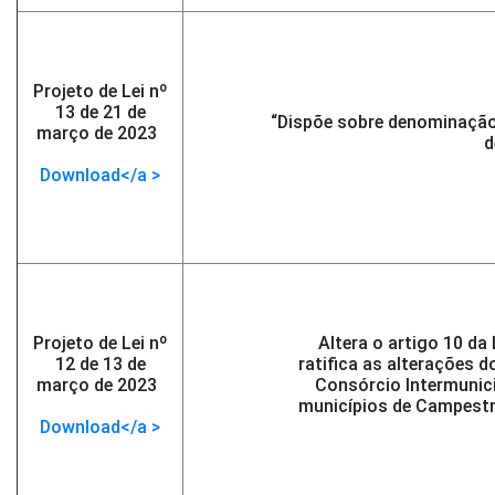
Projeto de Lei nº
13 de 21 de
“Dispõe sobre denominação 
março de 2023
-
d
</span >
Download</a >
Projeto de Lei nº
Altera o artigo 10 da 
12 de 13 de
ratifica as alterações 
março de 2023
-
Consórcio Intermunici
</span >
municípios de Campestr
Download</a >