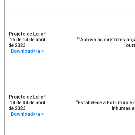
Projeto de Lei nº
15 de 14 de abril
“”Aprova as diretrizes orç
de 2023
-</span >
outr
Download</a >
Projeto de Lei nº
14 de 04 de abril
“Estabelece a Estrutura e
de 2023
-</span >
Inhumas e 
Download</a >