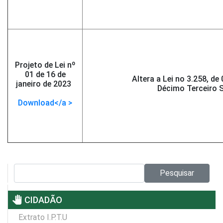
Projeto de Lei nº
01 de 16 de
Altera a Lei no 3.258, d
janeiro de 2023
-
Décimo Terceiro S
</span >
Download</a >
Pesquisar no site:
Pesquisar
pan_tool
CIDADÃO
Extrato I.P.T.U