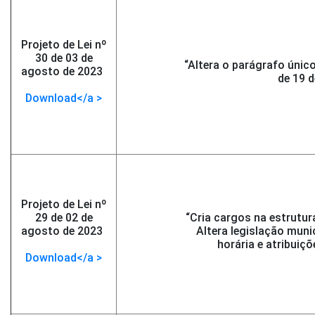
Projeto de Lei nº
30 de 03 de
“Altera o parágrafo único
agosto de 2023
-
de 19 
</span >
Download</a >
Projeto de Lei nº
29 de 02 de
“Cria cargos na estrutu
agosto de 2023
-
Altera legislação munic
</span >
horária e atribuiçõ
Download</a >