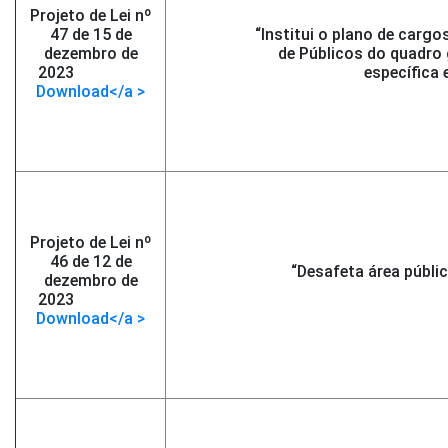
Projeto de Lei nº
47 de 15 de
“Institui o plano de cargo
dezembro de
de Públicos do quadro 
2023
-</span >
específica 
Download</a >
Projeto de Lei nº
46 de 12 de
“Desafeta área públi
dezembro de
2023
-</span >
Download</a >