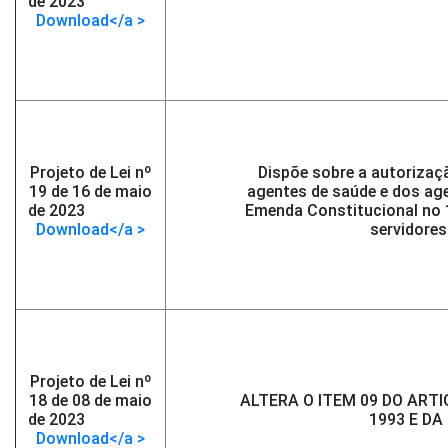
de 2023
-</span >
Download</a >
Projeto de Lei nº
Dispõe sobre a autorizaçã
19 de 16 de maio
agentes de saúde e dos ag
de 2023
-</span >
Emenda Constitucional no 
Download</a >
servidores
Projeto de Lei nº
18 de 08 de maio
ALTERA O ITEM 09 DO ARTIG
de 2023
-</span >
1993 E DA
Download</a >