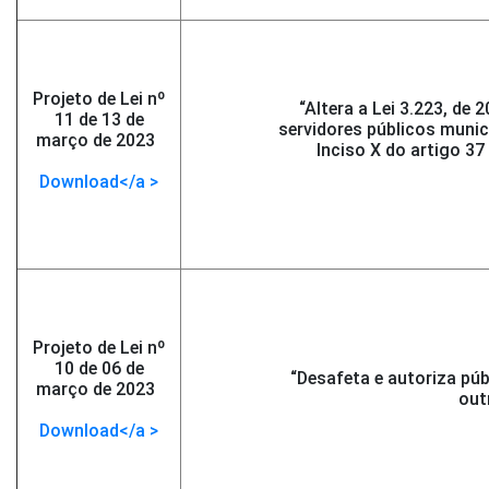
Projeto de Lei nº
“Altera a Lei 3.223, de
11 de 13 de
servidores públicos munic
março de 2023
-
Inciso X do artigo 37
</span >
Download</a >
Projeto de Lei nº
10 de 06 de
“Desafeta e autoriza púb
março de 2023
-
out
</span >
Download</a >