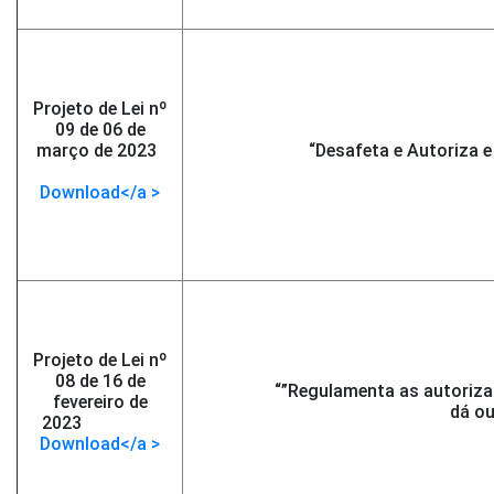
Projeto de Lei nº
09 de 06 de
março de 2023
-
“Desafeta e Autoriza e
</span >
Download</a >
Projeto de Lei nº
08 de 16 de
“”Regulamenta as autoriza
fevereiro de
dá ou
2023
-</span >
Download</a >