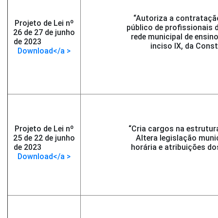
“Autoriza a contrataçã
Projeto de Lei nº
público de profissionais
26 de 27 de junho
rede municipal de ensin
de 2023
-</span >
inciso IX, da Const
Download</a >
Projeto de Lei nº
“Cria cargos na estrutu
25 de 22 de junho
Altera legislação munic
de 2023
-</span >
horária e atribuições do
Download</a >