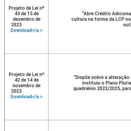
Projeto de Lei nº
43 de 15 de
“Abre Crédito Adiciona
dezembro de
cultura na forma da LCP no
2023
-</span >
out
Download</a >
Projeto de Lei nº
“Dispõe sobre a alteração 
42 de 14 de
instituiu o Plano Plur
novembro de
quadriênio 2022/2025, par
2023
-</span >
Download</a >