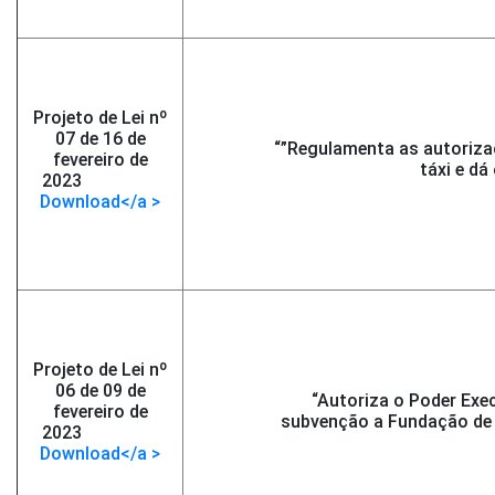
Projeto de Lei nº
07 de 16 de
“”Regulamenta as autoriza
fevereiro de
táxi e dá
2023
-</span >
Download</a >
Projeto de Lei nº
06 de 09 de
“Autoriza o Poder Exe
fevereiro de
subvenção a Fundação de 
2023
-</span >
Download</a >