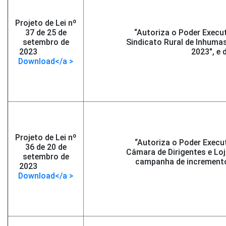
Projeto de Lei nº
37 de 25 de
“Autoriza o Poder Execu
setembro de
Sindicato Rural de Inhuma
2023
-</span >
2023″, e 
Download</a >
Projeto de Lei nº
“Autoriza o Poder Execu
36 de 20 de
Câmara de Dirigentes e Lo
setembro de
campanha de incremento
2023
-</span >
Download</a >