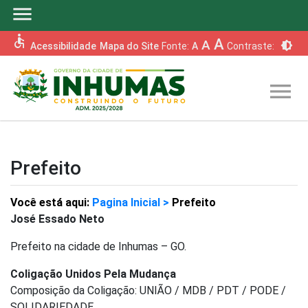
menu
accessible
A
A
brightness_6
Acessibilidade
Mapa do Site
Fonte:
A
Contraste:
menu
Prefeito
Você está aqui:
Pagina Inicial >
Prefeito
José Essado Neto
Prefeito na cidade de Inhumas – GO.
Coligação Unidos Pela Mudança
Composição da Coligação: UNIÃO / MDB / PDT / PODE /
SOLIDARIEDADE