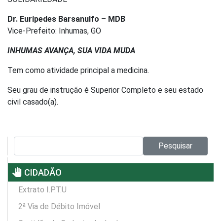
Dr. Eurípedes Barsanulfo – MDB
Vice-Prefeito: Inhumas, GO
INHUMAS AVANÇA, SUA VIDA MUDA
Tem como atividade principal a medicina.
Seu grau de instrução é Superior Completo e seu estado
civil casado(a).
Pesquisar no site:
Pesquisar
pan_tool
CIDADÃO
Extrato I.P.T.U
2ª Via de Débito Imóvel