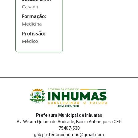
Casado
V - assessorar o
Formação:
Prefeito em
Medicina
suas funções
Profissão:
executivas;
Médico
VI - dirigir as
Sobre
secretarias ou
outros órgãos
que a estrutura
administrativa
lhe competir ou
vincular, por
Decreto do
Poder
Prefeitura Municipal de Inhumas
Av. Wilson Quirino de Andrade, Bairro Anhanguera CEP
Executivo;
75407-530
gab.prefeiturainhumas@gmail.com