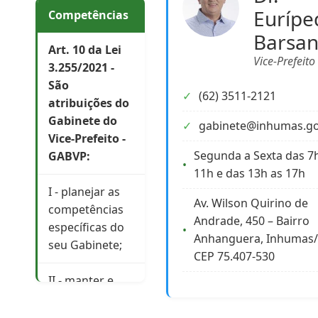
Eurípe
Competências
Barsan
Art. 10 da Lei
Vice-Prefeito
3.255/2021 -
São
(62) 3511-2121
atribuições do
Gabinete do
gabinete@inhumas.go
Vice-Prefeito -
Segunda a Sexta das 7
GABVP:
11h e das 13h as 17h
I - planejar as
Av. Wilson Quirino de
competências
Andrade, 450 – Bairro
específicas do
Anhanguera, Inhumas
seu Gabinete;
CEP 75.407-530
II - manter e
dirigir seu
gabinete,