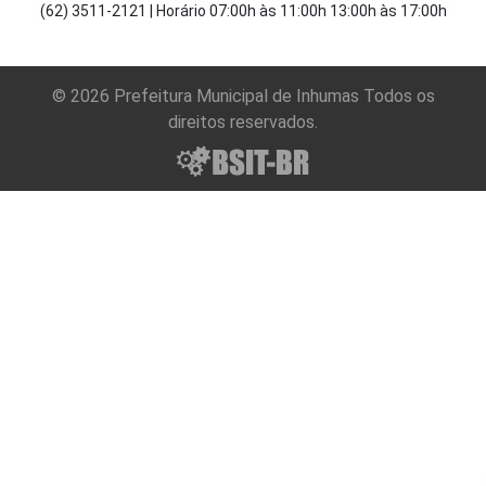
VII - exercer, em
(62) 3511-2121 | Horário 07:00h às 11:00h 13:00h às 17:00h
comissão,
cargo na
estrutura
© 2026 Prefeitura Municipal de Inhumas Todos os
administrativa
direitos reservados.
municipal,
quando
nomeado pelo
Prefeito;
VIII -
desincumbir-se
de outras
funções ou
atribuições que
lhe forem
delegadas pelo
Prefeito