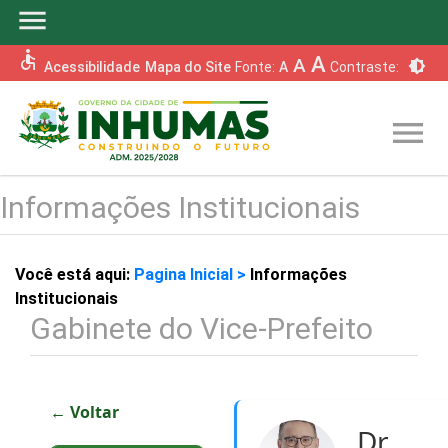
menu
accessible
A
A
brightness_6
Acessibilidade
Mapa do Site
Fonte:
A
Contraste:
menu
Informações Institucionais
Você está aqui:
Pagina Inicial >
Informações
Institucionais
Gabinete do Vice-Prefeito
← Voltar
Dr.