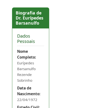
aplicando as
dotações
Biografia de
orçamentárias
Dr. Eurípedes
Barsanulfo
respectivas,
quando couber;
Dados
Pessoais
III - auxiliar o
Prefeito no
Nome
desempenho
Completo:
de missões
Eurípedes
especiais,
Barsanulfo
protocolares e
Rezende
administrativas;
Sobrinho
Data de
IV - articular
Nascimento:
assuntos de
22/04/1972
interesses
Estado Civil:
Municipais;