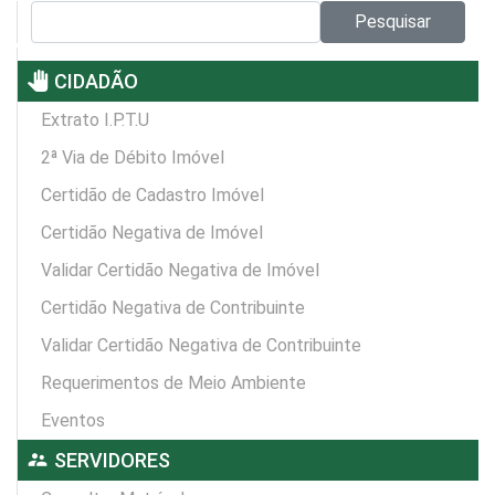
Pesquisar no site:
Pesquisar
pan_tool
CIDADÃO
Extrato I.P.T.U
2ª Via de Débito Imóvel
Certidão de Cadastro Imóvel
Certidão Negativa de Imóvel
Validar Certidão Negativa de Imóvel
Certidão Negativa de Contribuinte
Validar Certidão Negativa de Contribuinte
Requerimentos de Meio Ambiente
Eventos
supervisor_account
SERVIDORES