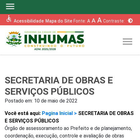
menu
accessible
A
A
brightness_6
Acessibilidade
Mapa do Site
Fonte:
A
Contraste:
menu
SECRETARIA DE OBRAS E
SERVIÇOS PÚBLICOS
Postado em:
10 de maio de 2022
Você está aqui:
Pagina Inicial >
SECRETARIA DE OBRAS
E SERVIÇOS PÚBLICOS
Órgão de assessoramento ao Prefeito e de planejamento,
coordenação, execução, controle e avaliação de obras