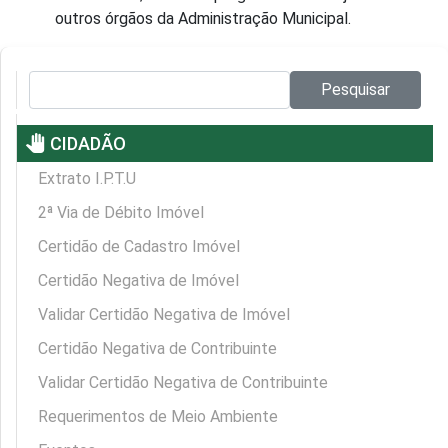
outros órgãos da Administração Municipal.
Pesquisar no site:
Pesquisar
pan_tool
CIDADÃO
Extrato I.P.T.U
2ª Via de Débito Imóvel
Certidão de Cadastro Imóvel
Certidão Negativa de Imóvel
Validar Certidão Negativa de Imóvel
Certidão Negativa de Contribuinte
Validar Certidão Negativa de Contribuinte
Requerimentos de Meio Ambiente