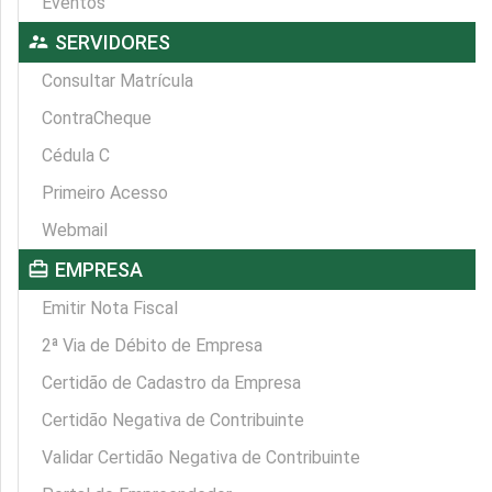
Eventos
supervisor_account
SERVIDORES
Consultar Matrícula
ContraCheque
Cédula C
Primeiro Acesso
Webmail
card_travel
EMPRESA
Emitir Nota Fiscal
2ª Via de Débito de Empresa
Certidão de Cadastro da Empresa
Certidão Negativa de Contribuinte
Validar Certidão Negativa de Contribuinte