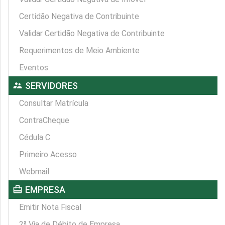
Certidão Negativa de Contribuinte
Validar Certidão Negativa de Contribuinte
Requerimentos de Meio Ambiente
Eventos
supervisor_account
SERVIDORES
Consultar Matrícula
ContraCheque
Cédula C
Primeiro Acesso
Webmail
card_travel
EMPRESA
Emitir Nota Fiscal
2ª Via de Débito de Empresa