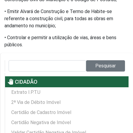
• Emitir Alvará de Construção e Termo de Habite-se
referente a construção civil, para todas as obras em
andamento no município;
• Controlar e permitir a utilização de vias, áreas e bens
públicos.
Pesquisar no site:
Pesquisar
pan_tool
CIDADÃO
Extrato I.P.T.U
2ª Via de Débito Imóvel
Certidão de Cadastro Imóvel
Certidão Negativa de Imóvel
Validar Certidão Negativa de Imóvel