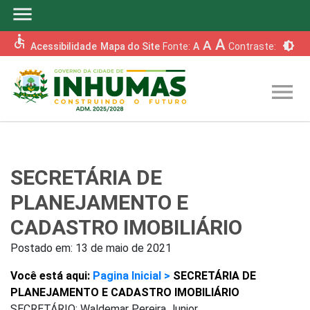
menu
accessible
A
A
brightness_6
Acessibilidade
Mapa do Site
Fonte:
A
Contraste:
menu
SECRETÁRIA DE
PLANEJAMENTO E
CADASTRO IMOBILIÁRIO
Postado em:
13 de maio de 2021
Você está aqui:
Pagina Inicial >
SECRETÁRIA DE
PLANEJAMENTO E CADASTRO IMOBILIÁRIO
SECRETÁRIO: Waldemar Pereira Junior