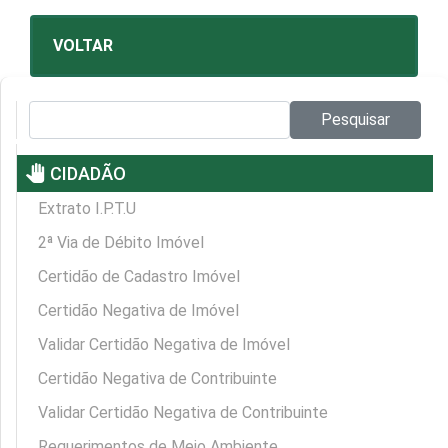
VOLTAR
Pesquisar no site:
Pesquisar
pan_tool
CIDADÃO
Extrato I.P.T.U
2ª Via de Débito Imóvel
Certidão de Cadastro Imóvel
Certidão Negativa de Imóvel
Validar Certidão Negativa de Imóvel
Certidão Negativa de Contribuinte
Validar Certidão Negativa de Contribuinte
Requerimentos de Meio Ambiente