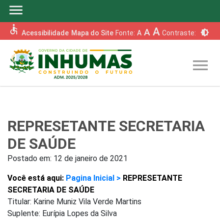
menu
accessible
A
A
brightness_6
Acessibilidade
Mapa do Site
Fonte:
A
Contraste:
menu
REPRESETANTE SECRETARIA
DE SAÚDE
Postado em:
12 de janeiro de 2021
Você está aqui:
Pagina Inicial >
REPRESETANTE
SECRETARIA DE SAÚDE
Titular: Karine Muniz Vila Verde Martins
Suplente: Eurípia Lopes da Silva