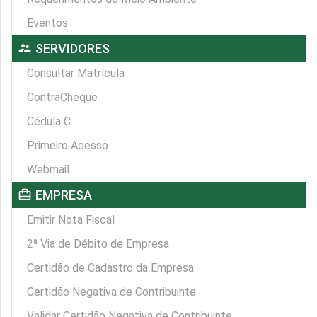
Eventos
supervisor_account
SERVIDORES
Consultar Matrícula
ContraCheque
Cédula C
Primeiro Acesso
Webmail
card_travel
EMPRESA
Emitir Nota Fiscal
2ª Via de Débito de Empresa
Certidão de Cadastro da Empresa
Certidão Negativa de Contribuinte
Validar Certidão Negativa de Contribuinte