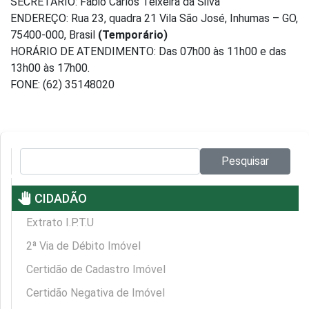
SECRETÁRIO: Fábio Carlos Teixeira da Silva
ENDEREÇO: Rua 23, quadra 21 Vila São José, Inhumas – GO,
75400-000, Brasil
(Temporário)
HORÁRIO DE ATENDIMENTO: Das 07h00 às 11h00 e das
13h00 às 17h00.
FONE: (62) 35148020
Pesquisar no site:
Pesquisar
pan_tool
CIDADÃO
Extrato I.P.T.U
2ª Via de Débito Imóvel
Certidão de Cadastro Imóvel
Certidão Negativa de Imóvel