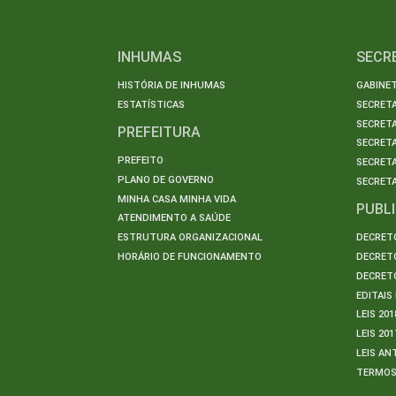
INHUMAS
SECR
HISTÓRIA DE INHUMAS
GABINET
ESTATÍSTICAS
SECRET
SECRETA
PREFEITURA
SECRETA
PREFEITO
SECRET
PLANO DE GOVERNO
SECRETA
MINHA CASA MINHA VIDA
PUBL
ATENDIMENTO A SAÚDE
ESTRUTURA ORGANIZACIONAL
DECRETO
HORÁRIO DE FUNCIONAMENTO
DECRETO
DECRETO
EDITAI
LEIS 201
LEIS 201
LEIS AN
TERMO