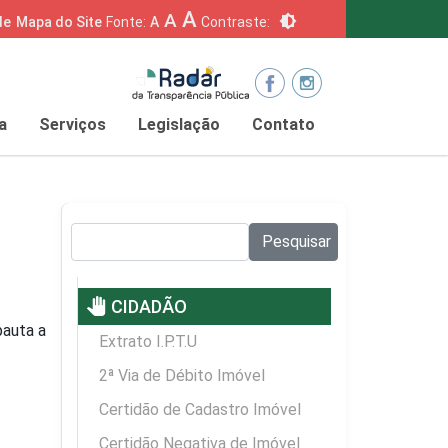
A
A
brightness_6
de
Mapa do Site
Fonte:
A
Contraste:
a
Serviços
Legislação
Contato
Pesquisar no site:
Pesquisar
pan_tool
CIDADÃO
pauta a
Extrato I.P.T.U
2ª Via de Débito Imóvel
Certidão de Cadastro Imóvel
Certidão Negativa de Imóvel