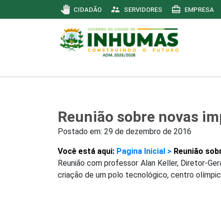
pan_tool
supervisor_account
card_travel
CIDADÃO
SERVIDORES
EMPRESA
Reunião sobre novas im
Postado em:
29 de dezembro de 2016
Você está aqui:
Pagina Inicial >
Reunião sob
Reunião com professor Alan Keller, Diretor-G
criação de um polo tecnológico, centro olímpi