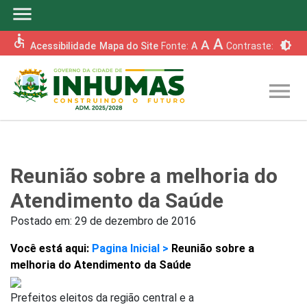
menu
accessible
A
A
brightness_6
Acessibilidade
Mapa do Site
Fonte:
A
Contraste:
menu
Reunião sobre a melhoria do
Atendimento da Saúde
Postado em:
29 de dezembro de 2016
Você está aqui:
Pagina Inicial >
Reunião sobre a
melhoria do Atendimento da Saúde
Prefeitos eleitos da região central e a