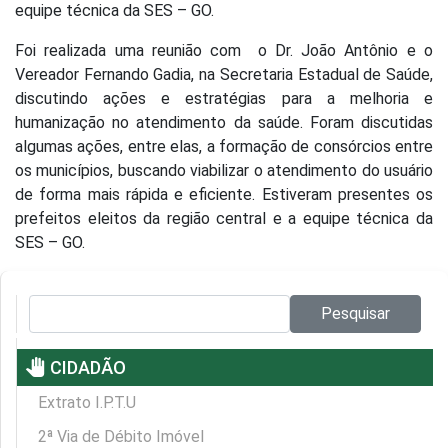
equipe técnica da SES – GO.
Foi realizada uma reunião com o Dr. João Antônio e o
Vereador Fernando Gadia, na Secretaria Estadual de Saúde,
discutindo ações e estratégias para a melhoria e
humanização no atendimento da saúde. Foram discutidas
algumas ações, entre elas, a formação de consórcios entre
os municípios, buscando viabilizar o atendimento do usuário
de forma mais rápida e eficiente. Estiveram presentes os
prefeitos eleitos da região central e a equipe técnica da
SES – GO.
Pesquisar no site:
Pesquisar
pan_tool
CIDADÃO
Extrato I.P.T.U
2ª Via de Débito Imóvel