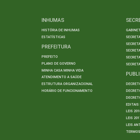
INHUMAS
SECR
HISTÓRIA DE INHUMAS
GABINET
ESTATÍSTICAS
SECRET
SECRETA
PREFEITURA
SECRETA
PREFEITO
SECRET
PLANO DE GOVERNO
SECRETA
MINHA CASA MINHA VIDA
PUBL
ATENDIMENTO A SAÚDE
ESTRUTURA ORGANIZACIONAL
DECRETO
HORÁRIO DE FUNCIONAMENTO
DECRETO
DECRETO
EDITAI
LEIS 201
LEIS 201
LEIS AN
TERMO