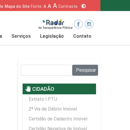
A
A
brightness_6
de
Mapa do Site
Fonte:
A
Contraste:
a
Serviços
Legislação
Contato
Pesquisar no site:
Pesquisar
pan_tool
CIDADÃO
Extrato I.P.T.U
2ª Via de Débito Imóvel
Certidão de Cadastro Imóvel
Certidão Negativa de Imóvel