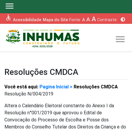
menu
accessible
A
A
brightness_6
Acessibilidade
Mapa do Site
Fonte:
A
Contraste:
menu
Resoluções CMDCA
Você está aqui:
Pagina Inicial >
Resoluções CMDCA
Resolução N/004/2019
Altera o Calendário Eleitoral constante do Anexo I da
Resolução n°001/2019 que aprovou o Edital de
Convocação do Processo de Escolha e Posse dos
Membros do Conselho Tutelar dos Direitos da Criança e do