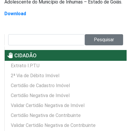
Adolescente do Município de Inhumas – Estado de Goiás.
Download
Pesquisar no site:
Pesquisar
pan_tool
CIDADÃO
Extrato I.P.T.U
2ª Via de Débito Imóvel
Certidão de Cadastro Imóvel
Certidão Negativa de Imóvel
Validar Certidão Negativa de Imóvel
Certidão Negativa de Contribuinte
Validar Certidão Negativa de Contribuinte