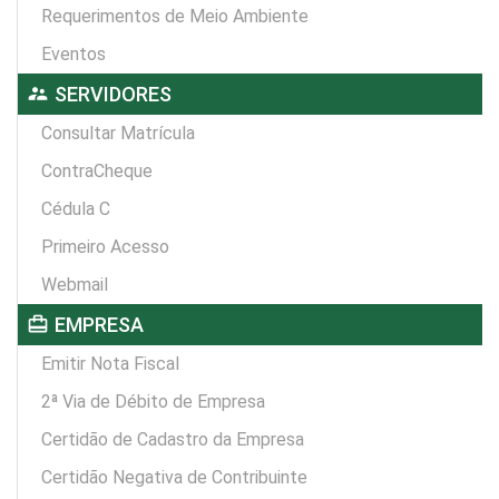
Requerimentos de Meio Ambiente
Eventos
supervisor_account
SERVIDORES
Consultar Matrícula
ContraCheque
Cédula C
Primeiro Acesso
Webmail
card_travel
EMPRESA
Emitir Nota Fiscal
2ª Via de Débito de Empresa
Certidão de Cadastro da Empresa
Certidão Negativa de Contribuinte