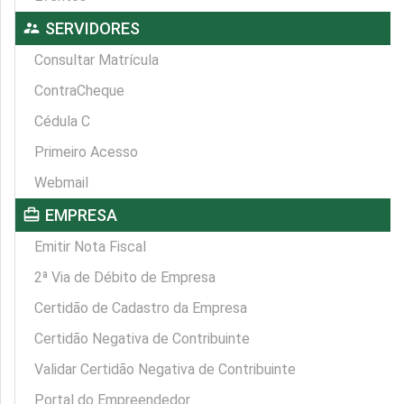
supervisor_account
SERVIDORES
Consultar Matrícula
ContraCheque
Cédula C
Primeiro Acesso
Webmail
card_travel
EMPRESA
Emitir Nota Fiscal
2ª Via de Débito de Empresa
Certidão de Cadastro da Empresa
Certidão Negativa de Contribuinte
Validar Certidão Negativa de Contribuinte
Portal do Empreendedor