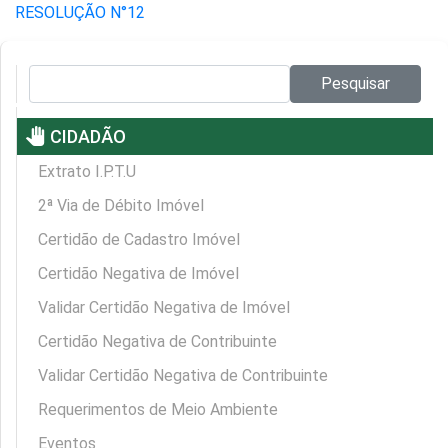
RESOLUÇÃO N°12
Pesquisar no site:
Pesquisar
pan_tool
CIDADÃO
Extrato I.P.T.U
2ª Via de Débito Imóvel
Certidão de Cadastro Imóvel
Certidão Negativa de Imóvel
Validar Certidão Negativa de Imóvel
Certidão Negativa de Contribuinte
Validar Certidão Negativa de Contribuinte
Requerimentos de Meio Ambiente
Eventos