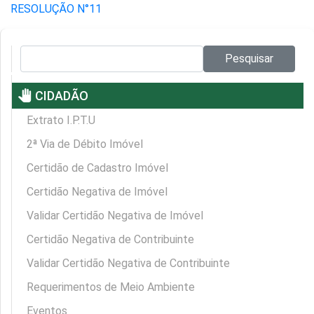
RESOLUÇÃO N°11
Pesquisar no site:
Pesquisar
pan_tool
CIDADÃO
Extrato I.P.T.U
2ª Via de Débito Imóvel
Certidão de Cadastro Imóvel
Certidão Negativa de Imóvel
Validar Certidão Negativa de Imóvel
Certidão Negativa de Contribuinte
Validar Certidão Negativa de Contribuinte
Requerimentos de Meio Ambiente
Eventos