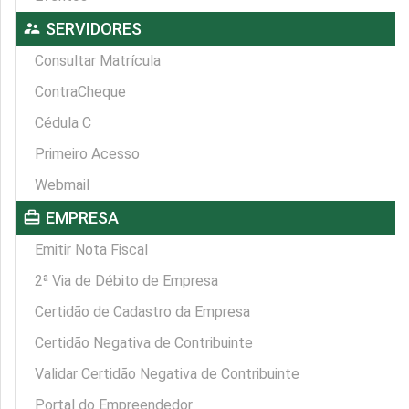
supervisor_account
SERVIDORES
Consultar Matrícula
ContraCheque
Cédula C
Primeiro Acesso
Webmail
card_travel
EMPRESA
Emitir Nota Fiscal
2ª Via de Débito de Empresa
Certidão de Cadastro da Empresa
Certidão Negativa de Contribuinte
Validar Certidão Negativa de Contribuinte
Portal do Empreendedor