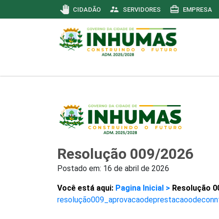
pan_tool
supervisor_account
card_travel
CIDADÃO
SERVIDORES
EMPRESA
Resolução 009/2026
Postado em:
16 de abril de 2026
Você está aqui:
Pagina Inicial >
Resolução 0
resolução009_aprovacaodeprestacaoodeconn