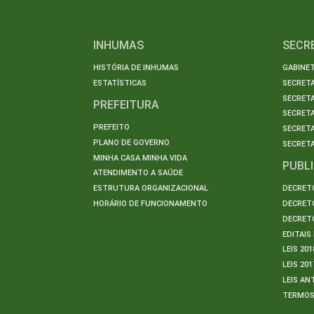
INHUMAS
SECR
HISTÓRIA DE INHUMAS
GABINET
ESTATÍSTICAS
SECRET
SECRETA
PREFEITURA
SECRETA
PREFEITO
SECRET
PLANO DE GOVERNO
SECRETA
MINHA CASA MINHA VIDA
PUBL
ATENDIMENTO A SAÚDE
ESTRUTURA ORGANIZACIONAL
DECRETO
HORÁRIO DE FUNCIONAMENTO
DECRETO
DECRETO
EDITAI
LEIS 201
LEIS 201
LEIS AN
TERMO