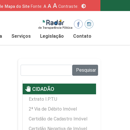
A
A
brightness_6
de
Mapa do Site
Fonte:
A
Contraste:
a
Serviços
Legislação
Contato
Pesquisar no site:
Pesquisar
pan_tool
CIDADÃO
Extrato I.P.T.U
2ª Via de Débito Imóvel
Certidão de Cadastro Imóvel
Certidão Negativa de Imóvel