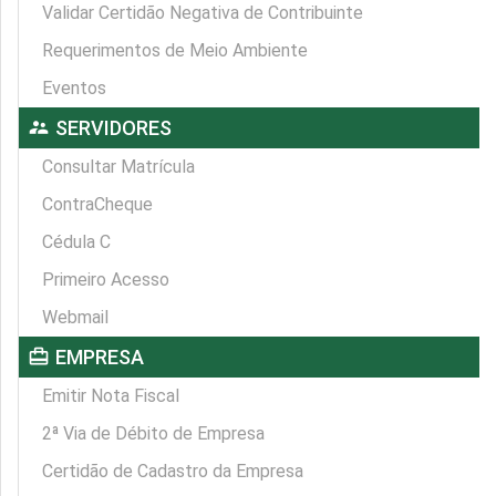
Validar Certidão Negativa de Contribuinte
Requerimentos de Meio Ambiente
Eventos
supervisor_account
SERVIDORES
Consultar Matrícula
ContraCheque
Cédula C
Primeiro Acesso
Webmail
card_travel
EMPRESA
Emitir Nota Fiscal
2ª Via de Débito de Empresa
Certidão de Cadastro da Empresa