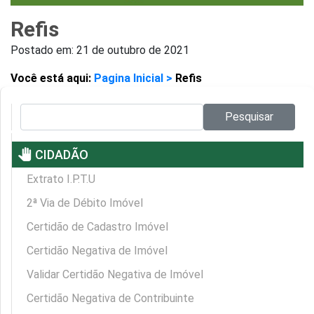
Refis
Postado em:
21 de outubro de 2021
Você está aqui:
Pagina Inicial >
Refis
Pesquisar no site:
Pesquisar
pan_tool
CIDADÃO
Extrato I.P.T.U
2ª Via de Débito Imóvel
Certidão de Cadastro Imóvel
Certidão Negativa de Imóvel
Validar Certidão Negativa de Imóvel
Certidão Negativa de Contribuinte