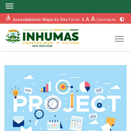
menu
accessible
A
A
brightness_6
Acessibilidade
Mapa do Site
Fonte:
A
Contraste:
menu