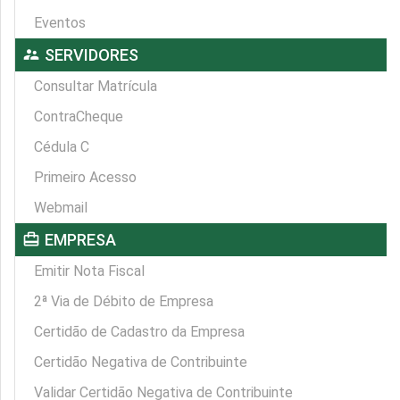
Eventos
supervisor_account
SERVIDORES
Consultar Matrícula
ContraCheque
Cédula C
Primeiro Acesso
Webmail
card_travel
EMPRESA
Emitir Nota Fiscal
2ª Via de Débito de Empresa
Certidão de Cadastro da Empresa
Certidão Negativa de Contribuinte
Validar Certidão Negativa de Contribuinte