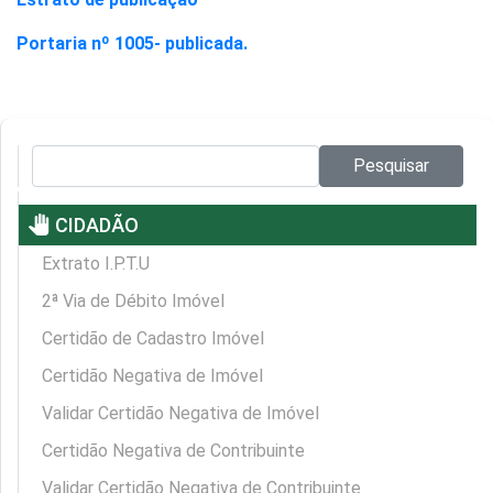
Portaria nº 1005- publicada.
Pesquisar no site:
Pesquisar
pan_tool
CIDADÃO
Extrato I.P.T.U
2ª Via de Débito Imóvel
Certidão de Cadastro Imóvel
Certidão Negativa de Imóvel
Validar Certidão Negativa de Imóvel
Certidão Negativa de Contribuinte
Validar Certidão Negativa de Contribuinte