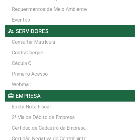
Requerimentos de Meio Ambiente
Eventos
supervisor_account
SERVIDORES
Consultar Matrícula
ContraCheque
Cédula C
Primeiro Acesso
Webmail
card_travel
EMPRESA
Emitir Nota Fiscal
2ª Via de Débito de Empresa
Certidão de Cadastro da Empresa
Certidão Negativa de Contribuinte