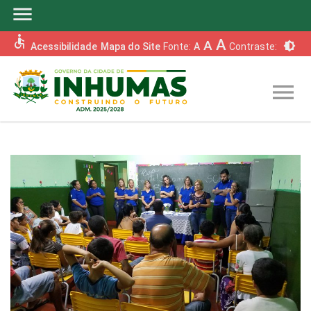
menu
accessible
A
A
brightness_6
Acessibilidade
Mapa do Site
Fonte:
A
Contraste:
menu