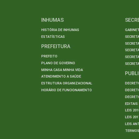
INHUMAS
SECR
HISTÓRIA DE INHUMAS
GABINET
ESTATÍSTICAS
SECRET
SECRETA
PREFEITURA
SECRETA
PREFEITO
SECRET
PLANO DE GOVERNO
SECRETA
MINHA CASA MINHA VIDA
PUBL
ATENDIMENTO A SAÚDE
ESTRUTURA ORGANIZACIONAL
DECRETO
HORÁRIO DE FUNCIONAMENTO
DECRETO
DECRETO
EDITAI
LEIS 201
LEIS 201
LEIS AN
TERMO