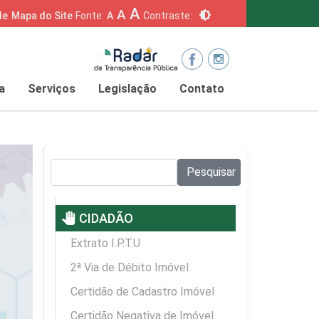
A
A
brightness_6
de
Mapa do Site
Fonte:
A
Contraste:
a
Serviços
Legislação
Contato
Pesquisar no site:
Pesquisar
pan_tool
CIDADÃO
Extrato I.P.T.U
2ª Via de Débito Imóvel
Certidão de Cadastro Imóvel
Certidão Negativa de Imóvel