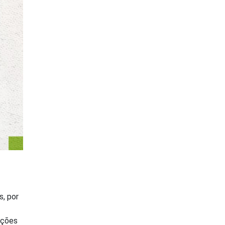
, por
ações