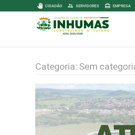
pan_tool
supervisor_account
card_travel
CIDADÃO
SERVIDORES
EMPRESA
Categoria:
Sem categori