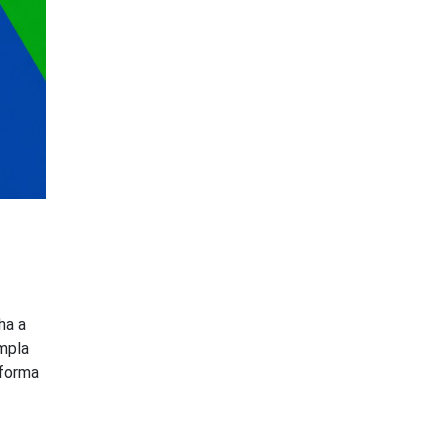
ha a
mpla
aforma