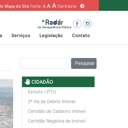
A
A
brightness_6
de
Mapa do Site
Fonte:
A
Contraste:
a
Serviços
Legislação
Contato
Pesquisar no site:
Pesquisar
pan_tool
CIDADÃO
Extrato I.P.T.U
2ª Via de Débito Imóvel
Certidão de Cadastro Imóvel
Certidão Negativa de Imóvel