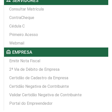
supervisor_account
SERVIDORES
Consultar Matrícula
ContraCheque
Cédula C
Primeiro Acesso
Webmail
card_travel
EMPRESA
Emitir Nota Fiscal
2ª Via de Débito de Empresa
Certidão de Cadastro da Empresa
Certidão Negativa de Contribuinte
Validar Certidão Negativa de Contribuinte
Portal do Empreendedor