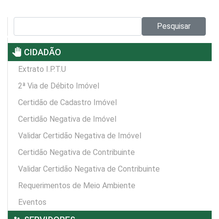
Pesquisar no site:
Pesquisar
pan_tool
CIDADÃO
Extrato I.P.T.U
2ª Via de Débito Imóvel
Certidão de Cadastro Imóvel
Certidão Negativa de Imóvel
Validar Certidão Negativa de Imóvel
Certidão Negativa de Contribuinte
Validar Certidão Negativa de Contribuinte
Requerimentos de Meio Ambiente
Eventos