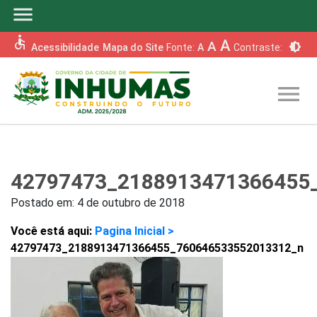
menu
accessible
A
A
brightness_6
Acessibilidade
Mapa do Site
Fonte:
A
Contraste:
menu
42797473_2188913471366455
Postado em:
4 de outubro de 2018
Você está aqui:
Pagina Inicial >
42797473_2188913471366455_760646533552013312_n