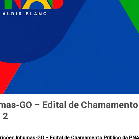
humas-GO – Edital de Chamamento
 2
scrições Inhumas-GO – Edital de Chamamento Público da PN