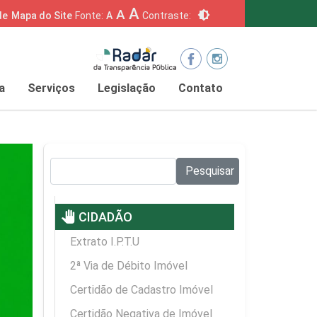
A
A
brightness_6
de
Mapa do Site
Fonte:
A
Contraste:
a
Serviços
Legislação
Contato
Pesquisar no site:
Pesquisar
pan_tool
CIDADÃO
Extrato I.P.T.U
2ª Via de Débito Imóvel
Certidão de Cadastro Imóvel
Certidão Negativa de Imóvel