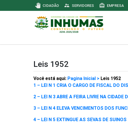
pan_tool
supervisor_account
card_travel
CIDADÃO
SERVIDORES
EMPRESA
Leis 1952
Você está aqui:
Pagina Inicial >
Leis 1952
1 – LEI N 1 CRIA O CARGO DE FISCAL DO D
2 – LEI N 3 ABRE A FEIRA LIVRE NA CIDADE
3 – LEI N 4 ELEVA VENCIMENTOS DOS FU
4 – LEI N 5 EXTINGUE AS SEVAS DE SUIN