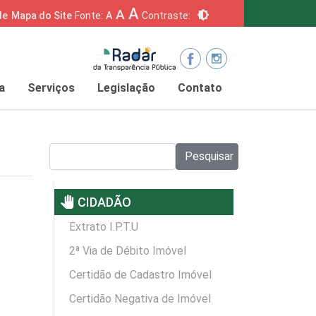
A
A
brightness_6
de
Mapa do Site
Fonte:
A
Contraste:
a
Serviços
Legislação
Contato
Pesquisar no site:
Pesquisar
pan_tool
CIDADÃO
Extrato I.P.T.U
2ª Via de Débito Imóvel
Certidão de Cadastro Imóvel
Certidão Negativa de Imóvel