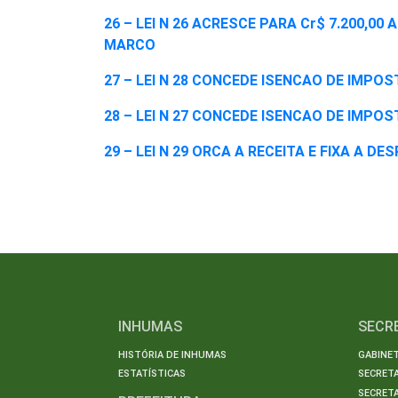
26 – LEI N 26 ACRESCE PARA Cr$ 7.200,00
MARCO
27 – LEI N 28 CONCEDE ISENCAO DE IMPOS
28 – LEI N 27 CONCEDE ISENCAO DE IMPO
29 – LEI N 29 ORCA A RECEITA E FIXA A D
INHUMAS
SECR
HISTÓRIA DE INHUMAS
GABINET
ESTATÍSTICAS
SECRET
SECRETA