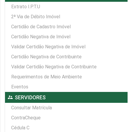
Extrato I.P.T.U
2ª Via de Débito Imóvel
Certidão de Cadastro Imóvel
Certidão Negativa de Imóvel
Validar Certidão Negativa de Imóvel
Certidão Negativa de Contribuinte
Validar Certidão Negativa de Contribuinte
Requerimentos de Meio Ambiente
Eventos
supervisor_account
SERVIDORES
Consultar Matrícula
ContraCheque
Cédula C