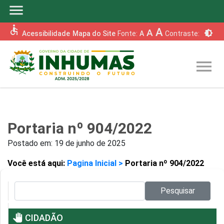
menu
accessible
A
A
brightness_6
Acessibilidade
Mapa do Site
Fonte:
A
Contraste:
menu
Portaria nº 904/2022
Postado em:
19 de junho de 2025
Você está aqui:
Pagina Inicial >
Portaria nº 904/2022
Pesquisar no site:
Pesquisar
pan_tool
CIDADÃO