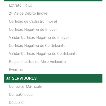
Extrato I.P.T.U
2ª Via de Débito Imóvel
Certidão de Cadastro Imóvel
Certidão Negativa de Imóvel
Validar Certidão Negativa de Imóvel
Certidão Negativa de Contribuinte
Validar Certidão Negativa de Contribuinte
Requerimentos de Meio Ambiente
Eventos
supervisor_account
SERVIDORES
Consultar Matrícula
ContraCheque
Cédula C