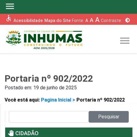
menu
accessible
A
A
brightness_6
Acessibilidade
Mapa do Site
Fonte:
A
Contraste:
menu
Portaria nº 902/2022
Postado em:
19 de junho de 2025
Você está aqui:
Pagina Inicial >
Portaria nº 902/2022
Pesquisar no site:
Pesquisar
pan_tool
CIDADÃO