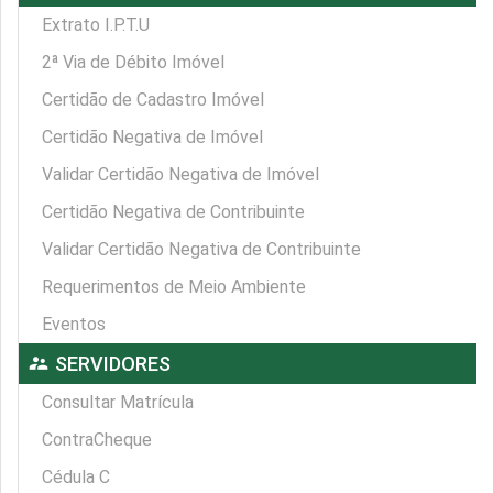
Extrato I.P.T.U
2ª Via de Débito Imóvel
Certidão de Cadastro Imóvel
Certidão Negativa de Imóvel
Validar Certidão Negativa de Imóvel
Certidão Negativa de Contribuinte
Validar Certidão Negativa de Contribuinte
Requerimentos de Meio Ambiente
Eventos
supervisor_account
SERVIDORES
Consultar Matrícula
ContraCheque
Cédula C