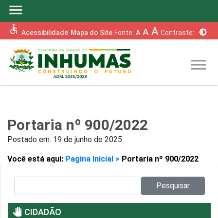
menu
accessible
A
A
brightness_6
Acessibilidade
Mapa do Site
Fonte:
A
Contraste:
menu
Portaria nº 900/2022
Postado em:
19 de junho de 2025
Você está aqui:
Pagina Inicial >
Portaria nº 900/2022
Pesquisar no site:
Pesquisar
pan_tool
CIDADÃO