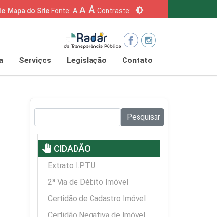
A
A
brightness_6
de
Mapa do Site
Fonte:
A
Contraste:
a
Serviços
Legislação
Contato
Pesquisar no site:
Pesquisar
pan_tool
CIDADÃO
Extrato I.P.T.U
2ª Via de Débito Imóvel
Certidão de Cadastro Imóvel
Certidão Negativa de Imóvel