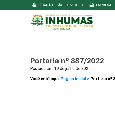
pan_tool
supervisor_account
card_travel
CIDADÃO
SERVIDORES
EMPRESA
Portaria nº 887/2022
Postado em:
19 de junho de 2025
Você está aqui:
Pagina Inicial >
Portaria nº 