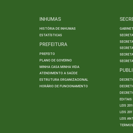
INHUMAS
SECR
HISTÓRIA DE INHUMAS
GABINET
ESTATÍSTICAS
SECRET
SECRETA
PREFEITURA
SECRETA
PREFEITO
SECRET
PLANO DE GOVERNO
SECRETA
MINHA CASA MINHA VIDA
PUBL
ATENDIMENTO A SAÚDE
ESTRUTURA ORGANIZACIONAL
DECRETO
HORÁRIO DE FUNCIONAMENTO
DECRETO
DECRETO
EDITAI
LEIS 201
LEIS 201
LEIS AN
TERMO