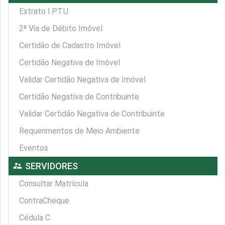
Extrato I.P.T.U
2ª Via de Débito Imóvel
Certidão de Cadastro Imóvel
Certidão Negativa de Imóvel
Validar Certidão Negativa de Imóvel
Certidão Negativa de Contribuinte
Validar Certidão Negativa de Contribuinte
Requerimentos de Meio Ambiente
Eventos
supervisor_account
SERVIDORES
Consultar Matrícula
ContraCheque
Cédula C