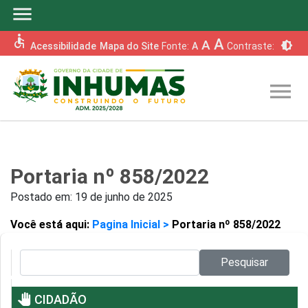
menu
accessible
A
A
brightness_6
Acessibilidade
Mapa do Site
Fonte:
A
Contraste:
menu
Portaria nº 858/2022
Postado em:
19 de junho de 2025
Você está aqui:
Pagina Inicial >
Portaria nº 858/2022
Pesquisar no site:
Pesquisar
pan_tool
CIDADÃO