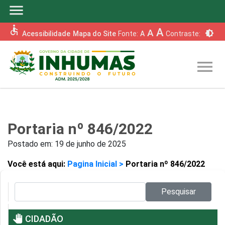
menu
accessible
A
A
brightness_6
Acessibilidade
Mapa do Site
Fonte:
A
Contraste:
menu
Portaria nº 846/2022
Postado em:
19 de junho de 2025
Você está aqui:
Pagina Inicial >
Portaria nº 846/2022
Pesquisar no site:
Pesquisar
pan_tool
CIDADÃO