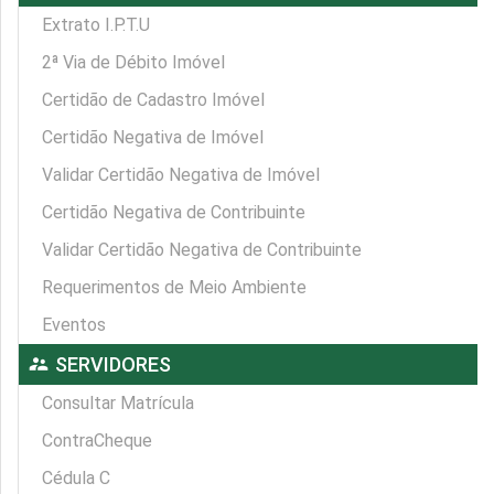
Extrato I.P.T.U
2ª Via de Débito Imóvel
Certidão de Cadastro Imóvel
Certidão Negativa de Imóvel
Validar Certidão Negativa de Imóvel
Certidão Negativa de Contribuinte
Validar Certidão Negativa de Contribuinte
Requerimentos de Meio Ambiente
Eventos
supervisor_account
SERVIDORES
Consultar Matrícula
ContraCheque
Cédula C