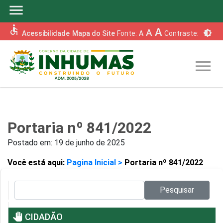
menu
accessible
A
A
brightness_6
Acessibilidade
Mapa do Site
Fonte:
A
Contraste:
menu
Portaria nº 841/2022
Postado em:
19 de junho de 2025
Você está aqui:
Pagina Inicial >
Portaria nº 841/2022
Pesquisar no site:
Pesquisar
pan_tool
CIDADÃO