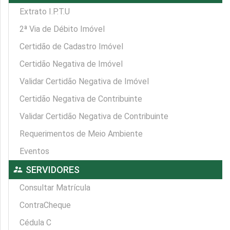
Extrato I.P.T.U
2ª Via de Débito Imóvel
Certidão de Cadastro Imóvel
Certidão Negativa de Imóvel
Validar Certidão Negativa de Imóvel
Certidão Negativa de Contribuinte
Validar Certidão Negativa de Contribuinte
Requerimentos de Meio Ambiente
Eventos
supervisor_account
SERVIDORES
Consultar Matrícula
ContraCheque
Cédula C