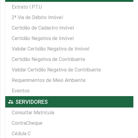
Extrato I.P.T.U
2ª Via de Débito Imóvel
Certidão de Cadastro Imóvel
Certidão Negativa de Imóvel
Validar Certidão Negativa de Imóvel
Certidão Negativa de Contribuinte
Validar Certidão Negativa de Contribuinte
Requerimentos de Meio Ambiente
Eventos
supervisor_account
SERVIDORES
Consultar Matrícula
ContraCheque
Cédula C