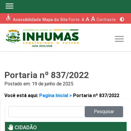
menu
accessible
A
A
brightness_6
Acessibilidade
Mapa do Site
Fonte:
A
Contraste:
menu
Portaria nº 837/2022
Postado em:
19 de junho de 2025
Você está aqui:
Pagina Inicial >
Portaria nº 837/2022
Pesquisar no site:
Pesquisar
pan_tool
CIDADÃO