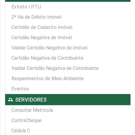
Extrato I.P.T.U
2ª Via de Débito Imóvel
Certidão de Cadastro Imóvel
Certidão Negativa de Imóvel
Validar Certidão Negativa de Imóvel
Certidão Negativa de Contribuinte
Validar Certidão Negativa de Contribuinte
Requerimentos de Meio Ambiente
Eventos
supervisor_account
SERVIDORES
Consultar Matrícula
ContraCheque
Cédula C