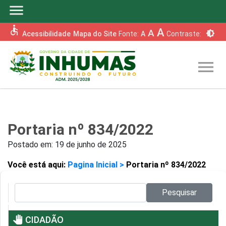
menu
accessible
A
A
brightness_6
Acessibilidade
Mapa do Site
Fonte:
A
Contraste:
menu
Portaria nº 834/2022
Postado em:
19 de junho de 2025
Você está aqui:
Pagina Inicial >
Portaria nº 834/2022
Pesquisar no site:
Pesquisar
pan_tool
CIDADÃO