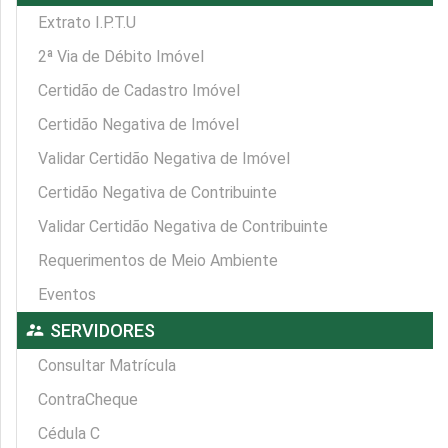
Extrato I.P.T.U
2ª Via de Débito Imóvel
Certidão de Cadastro Imóvel
Certidão Negativa de Imóvel
Validar Certidão Negativa de Imóvel
Certidão Negativa de Contribuinte
Validar Certidão Negativa de Contribuinte
Requerimentos de Meio Ambiente
Eventos
supervisor_account
SERVIDORES
Consultar Matrícula
ContraCheque
Cédula C