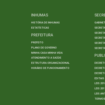
INHUMAS
SECR
HISTÓRIA DE INHUMAS
GABINET
ESTATÍSTICAS
SECRET
SECRETA
PREFEITURA
SECRETA
PREFEITO
SECRET
PLANO DE GOVERNO
SECRETA
MINHA CASA MINHA VIDA
PUBL
ATENDIMENTO A SAÚDE
ESTRUTURA ORGANIZACIONAL
DECRETO
HORÁRIO DE FUNCIONAMENTO
DECRETO
DECRETO
EDITAI
LEIS 201
LEIS 201
LEIS AN
TERMO