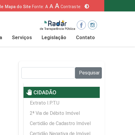
A
A
brightness_6
de
Mapa do Site
Fonte:
A
Contraste:
a
Serviços
Legislação
Contato
Pesquisar no site:
Pesquisar
pan_tool
CIDADÃO
Extrato I.P.T.U
2ª Via de Débito Imóvel
Certidão de Cadastro Imóvel
Certidão Negativa de Imóvel