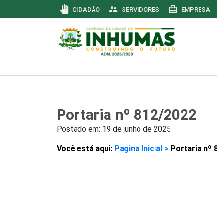
pan_tool
supervisor_account
card_travel
CIDADÃO
SERVIDORES
EMPRESA
Portaria nº 812/2022
Postado em:
19 de junho de 2025
Você está aqui:
Pagina Inicial >
Portaria nº 