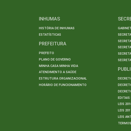
INHUMAS
SECR
HISTÓRIA DE INHUMAS
GABINET
ESTATÍSTICAS
SECRET
SECRETA
PREFEITURA
SECRETA
PREFEITO
SECRET
PLANO DE GOVERNO
SECRETA
MINHA CASA MINHA VIDA
PUBL
ATENDIMENTO A SAÚDE
ESTRUTURA ORGANIZACIONAL
DECRETO
HORÁRIO DE FUNCIONAMENTO
DECRETO
DECRETO
EDITAI
LEIS 201
LEIS 201
LEIS AN
TERMO