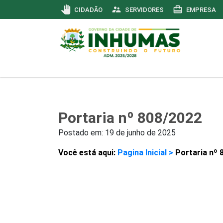
pan_tool
supervisor_account
card_travel
CIDADÃO
SERVIDORES
EMPRESA
Portaria nº 808/2022
Postado em:
19 de junho de 2025
Você está aqui:
Pagina Inicial >
Portaria nº 