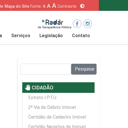
A
A
brightness_6
de
Mapa do Site
Fonte:
A
Contraste:
a
Serviços
Legislação
Contato
Pesquisar no site:
Pesquisar
pan_tool
CIDADÃO
Extrato I.P.T.U
2ª Via de Débito Imóvel
Certidão de Cadastro Imóvel
Certidão Negativa de Imóvel