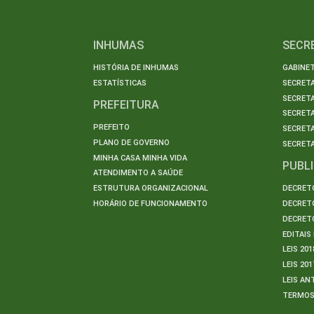
INHUMAS
SECR
HISTÓRIA DE INHUMAS
GABINET
ESTATÍSTICAS
SECRET
SECRETA
PREFEITURA
SECRETA
PREFEITO
SECRET
PLANO DE GOVERNO
SECRETA
MINHA CASA MINHA VIDA
PUBL
ATENDIMENTO A SAÚDE
ESTRUTURA ORGANIZACIONAL
DECRETO
HORÁRIO DE FUNCIONAMENTO
DECRETO
DECRETO
EDITAI
LEIS 201
LEIS 201
LEIS AN
TERMO