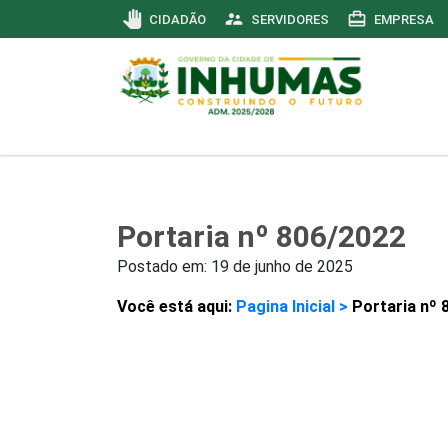
pan_tool
supervisor_account
card_travel
CIDADÃO
SERVIDORES
EMPRESA
Portaria nº 806/2022
Postado em:
19 de junho de 2025
Você está aqui:
Pagina Inicial >
Portaria nº 