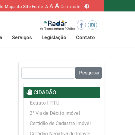
A
A
brightness_6
de
Mapa do Site
Fonte:
A
Contraste:
a
Serviços
Legislação
Contato
Pesquisar no site:
Pesquisar
pan_tool
CIDADÃO
Extrato I.P.T.U
2ª Via de Débito Imóvel
Certidão de Cadastro Imóvel
Certidão Negativa de Imóvel