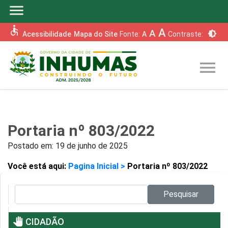
menu
accessible
A
A
brightness_6
Acessibilidade
Mapa do Site
Fonte:
A
Contraste:
menu
Portaria nº 803/2022
Postado em:
19 de junho de 2025
Você está aqui:
Pagina Inicial >
Portaria nº 803/2022
Pesquisar no site:
Pesquisar
pan_tool
CIDADÃO