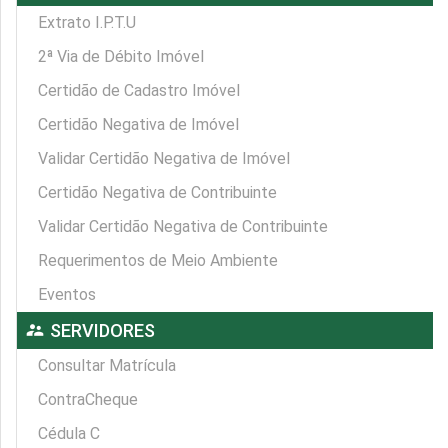
Extrato I.P.T.U
2ª Via de Débito Imóvel
Certidão de Cadastro Imóvel
Certidão Negativa de Imóvel
Validar Certidão Negativa de Imóvel
Certidão Negativa de Contribuinte
Validar Certidão Negativa de Contribuinte
Requerimentos de Meio Ambiente
Eventos
supervisor_account
SERVIDORES
Consultar Matrícula
ContraCheque
Cédula C