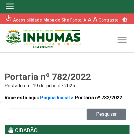
menu
accessible
A
A
brightness_6
Acessibilidade
Mapa do Site
Fonte:
A
Contraste:
menu
Portaria nº 782/2022
Postado em:
19 de junho de 2025
Você está aqui:
Pagina Inicial >
Portaria nº 782/2022
Pesquisar no site:
Pesquisar
pan_tool
CIDADÃO