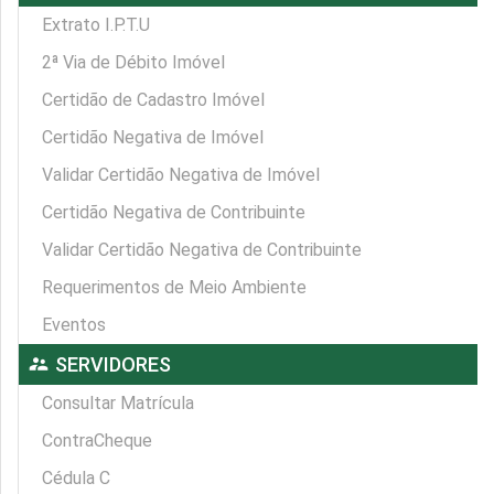
Extrato I.P.T.U
2ª Via de Débito Imóvel
Certidão de Cadastro Imóvel
Certidão Negativa de Imóvel
Validar Certidão Negativa de Imóvel
Certidão Negativa de Contribuinte
Validar Certidão Negativa de Contribuinte
Requerimentos de Meio Ambiente
Eventos
supervisor_account
SERVIDORES
Consultar Matrícula
ContraCheque
Cédula C