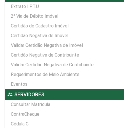
Extrato I.P.T.U
2ª Via de Débito Imóvel
Certidão de Cadastro Imóvel
Certidão Negativa de Imóvel
Validar Certidão Negativa de Imóvel
Certidão Negativa de Contribuinte
Validar Certidão Negativa de Contribuinte
Requerimentos de Meio Ambiente
Eventos
supervisor_account
SERVIDORES
Consultar Matrícula
ContraCheque
Cédula C