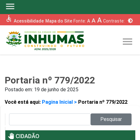
menu
accessible
A
A
brightness_6
Acessibilidade
Mapa do Site
Fonte:
A
Contraste:
menu
Portaria nº 779/2022
Postado em:
19 de junho de 2025
Você está aqui:
Pagina Inicial >
Portaria nº 779/2022
Pesquisar no site:
Pesquisar
pan_tool
CIDADÃO