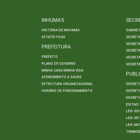
INHUMAS
SECR
HISTÓRIA DE INHUMAS
GABINET
ESTATÍSTICAS
SECRET
SECRETA
PREFEITURA
SECRETA
PREFEITO
SECRET
PLANO DE GOVERNO
SECRETA
MINHA CASA MINHA VIDA
PUBL
ATENDIMENTO A SAÚDE
ESTRUTURA ORGANIZACIONAL
DECRETO
HORÁRIO DE FUNCIONAMENTO
DECRETO
DECRETO
EDITAI
LEIS 201
LEIS 201
LEIS AN
TERMO