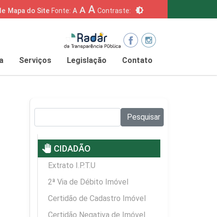
A
A
brightness_6
de
Mapa do Site
Fonte:
A
Contraste:
a
Serviços
Legislação
Contato
Pesquisar no site:
Pesquisar
pan_tool
CIDADÃO
Extrato I.P.T.U
2ª Via de Débito Imóvel
Certidão de Cadastro Imóvel
Certidão Negativa de Imóvel