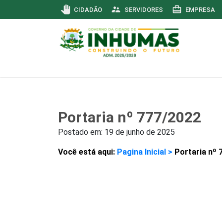
pan_tool
supervisor_account
card_travel
CIDADÃO
SERVIDORES
EMPRESA
Portaria nº 777/2022
Postado em:
19 de junho de 2025
Você está aqui:
Pagina Inicial >
Portaria nº 