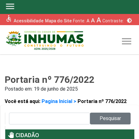
menu
accessible
A
A
brightness_6
Acessibilidade
Mapa do Site
Fonte:
A
Contraste:
menu
Portaria nº 776/2022
Postado em:
19 de junho de 2025
Você está aqui:
Pagina Inicial >
Portaria nº 776/2022
Pesquisar no site:
Pesquisar
pan_tool
CIDADÃO