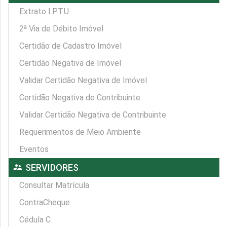
Extrato I.P.T.U
2ª Via de Débito Imóvel
Certidão de Cadastro Imóvel
Certidão Negativa de Imóvel
Validar Certidão Negativa de Imóvel
Certidão Negativa de Contribuinte
Validar Certidão Negativa de Contribuinte
Requerimentos de Meio Ambiente
Eventos
supervisor_account
SERVIDORES
Consultar Matrícula
ContraCheque
Cédula C