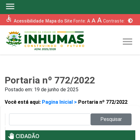
menu
accessible
A
A
brightness_6
Acessibilidade
Mapa do Site
Fonte:
A
Contraste:
menu
Portaria nº 772/2022
Postado em:
19 de junho de 2025
Você está aqui:
Pagina Inicial >
Portaria nº 772/2022
Pesquisar no site:
Pesquisar
pan_tool
CIDADÃO