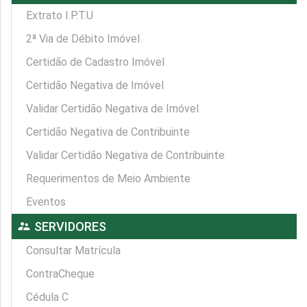
Extrato I.P.T.U
2ª Via de Débito Imóvel
Certidão de Cadastro Imóvel
Certidão Negativa de Imóvel
Validar Certidão Negativa de Imóvel
Certidão Negativa de Contribuinte
Validar Certidão Negativa de Contribuinte
Requerimentos de Meio Ambiente
Eventos
supervisor_account
SERVIDORES
Consultar Matrícula
ContraCheque
Cédula C