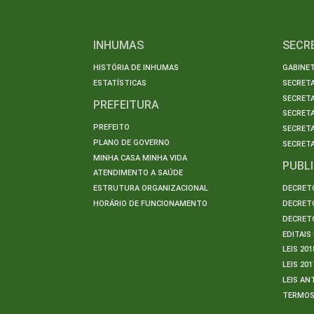
INHUMAS
SECR
HISTÓRIA DE INHUMAS
GABINET
ESTATÍSTICAS
SECRET
SECRETA
PREFEITURA
SECRETA
PREFEITO
SECRET
PLANO DE GOVERNO
SECRETA
MINHA CASA MINHA VIDA
PUBL
ATENDIMENTO A SAÚDE
ESTRUTURA ORGANIZACIONAL
DECRETO
HORÁRIO DE FUNCIONAMENTO
DECRETO
DECRETO
EDITAI
LEIS 201
LEIS 201
LEIS AN
TERMO