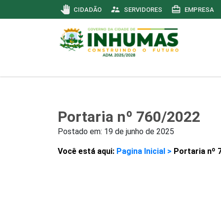
pan_tool
supervisor_account
card_travel
CIDADÃO
SERVIDORES
EMPRESA
Portaria nº 760/2022
Postado em:
19 de junho de 2025
Você está aqui:
Pagina Inicial >
Portaria nº 