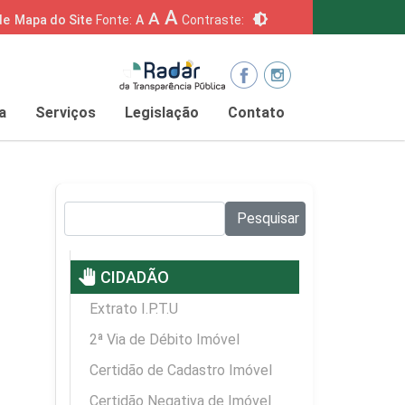
A
A
brightness_6
de
Mapa do Site
Fonte:
A
Contraste:
a
Serviços
Legislação
Contato
Pesquisar no site:
Pesquisar
pan_tool
CIDADÃO
Extrato I.P.T.U
2ª Via de Débito Imóvel
Certidão de Cadastro Imóvel
Certidão Negativa de Imóvel