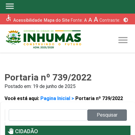
menu
accessible
A
A
brightness_6
Acessibilidade
Mapa do Site
Fonte:
A
Contraste:
menu
Portaria nº 739/2022
Postado em:
19 de junho de 2025
Você está aqui:
Pagina Inicial >
Portaria nº 739/2022
Pesquisar no site:
Pesquisar
pan_tool
CIDADÃO