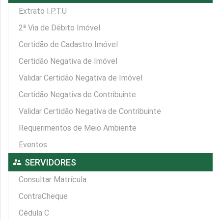
Extrato I.P.T.U
2ª Via de Débito Imóvel
Certidão de Cadastro Imóvel
Certidão Negativa de Imóvel
Validar Certidão Negativa de Imóvel
Certidão Negativa de Contribuinte
Validar Certidão Negativa de Contribuinte
Requerimentos de Meio Ambiente
Eventos
supervisor_account
SERVIDORES
Consultar Matrícula
ContraCheque
Cédula C