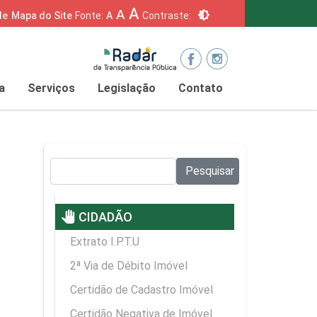
A
A
brightness_6
de
Mapa do Site
Fonte:
A
Contraste:
a
Serviços
Legislação
Contato
Pesquisar no site:
Pesquisar
pan_tool
CIDADÃO
Extrato I.P.T.U
2ª Via de Débito Imóvel
Certidão de Cadastro Imóvel
Certidão Negativa de Imóvel