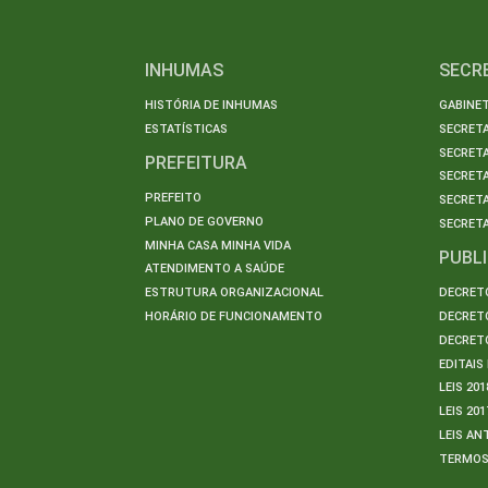
INHUMAS
SECR
HISTÓRIA DE INHUMAS
GABINET
ESTATÍSTICAS
SECRET
SECRETA
PREFEITURA
SECRETA
PREFEITO
SECRET
PLANO DE GOVERNO
SECRETA
MINHA CASA MINHA VIDA
PUBL
ATENDIMENTO A SAÚDE
ESTRUTURA ORGANIZACIONAL
DECRETO
HORÁRIO DE FUNCIONAMENTO
DECRETO
DECRETO
EDITAI
LEIS 201
LEIS 201
LEIS AN
TERMO