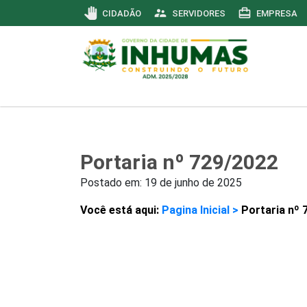
pan_tool
supervisor_account
card_travel
CIDADÃO
SERVIDORES
EMPRESA
Portaria nº 729/2022
Postado em:
19 de junho de 2025
Você está aqui:
Pagina Inicial >
Portaria nº 