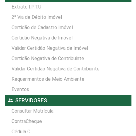
Extrato I.P.T.U
2ª Via de Débito Imóvel
Certidão de Cadastro Imóvel
Certidão Negativa de Imóvel
Validar Certidão Negativa de Imóvel
Certidão Negativa de Contribuinte
Validar Certidão Negativa de Contribuinte
Requerimentos de Meio Ambiente
Eventos
supervisor_account
SERVIDORES
Consultar Matrícula
ContraCheque
Cédula C