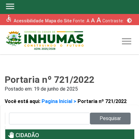
menu
accessible
A
A
brightness_6
Acessibilidade
Mapa do Site
Fonte:
A
Contraste:
menu
Portaria nº 721/2022
Postado em:
19 de junho de 2025
Você está aqui:
Pagina Inicial >
Portaria nº 721/2022
Pesquisar no site:
Pesquisar
pan_tool
CIDADÃO