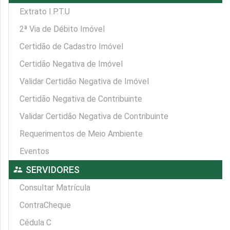
Extrato I.P.T.U
2ª Via de Débito Imóvel
Certidão de Cadastro Imóvel
Certidão Negativa de Imóvel
Validar Certidão Negativa de Imóvel
Certidão Negativa de Contribuinte
Validar Certidão Negativa de Contribuinte
Requerimentos de Meio Ambiente
Eventos
supervisor_account
SERVIDORES
Consultar Matrícula
ContraCheque
Cédula C