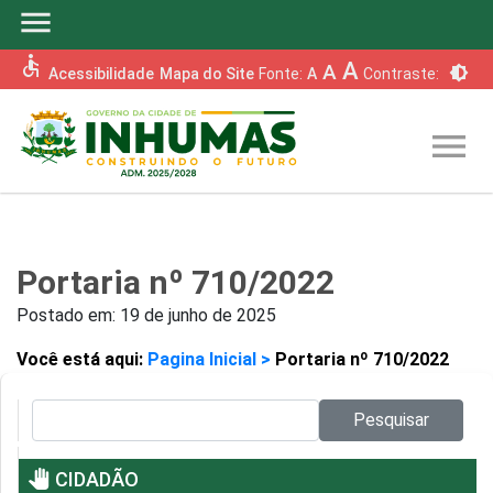
menu
accessible
A
A
brightness_6
Acessibilidade
Mapa do Site
Fonte:
A
Contraste:
menu
Portaria nº 710/2022
Postado em:
19 de junho de 2025
Você está aqui:
Pagina Inicial >
Portaria nº 710/2022
Pesquisar no site:
Pesquisar
pan_tool
CIDADÃO