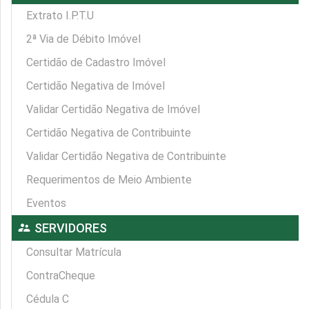
Extrato I.P.T.U
2ª Via de Débito Imóvel
Certidão de Cadastro Imóvel
Certidão Negativa de Imóvel
Validar Certidão Negativa de Imóvel
Certidão Negativa de Contribuinte
Validar Certidão Negativa de Contribuinte
Requerimentos de Meio Ambiente
Eventos
supervisor_account
SERVIDORES
Consultar Matrícula
ContraCheque
Cédula C