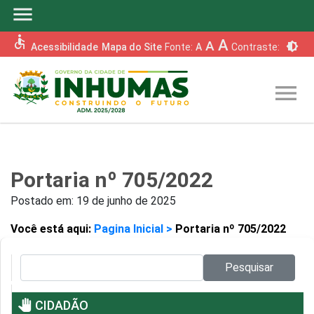
menu
accessible
A
A
brightness_6
Acessibilidade
Mapa do Site
Fonte:
A
Contraste:
menu
Portaria nº 705/2022
Postado em:
19 de junho de 2025
Você está aqui:
Pagina Inicial >
Portaria nº 705/2022
Pesquisar no site:
Pesquisar
pan_tool
CIDADÃO